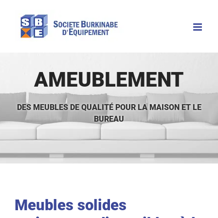
Passer
au
contenu
AMEUBLEMENT
DES MEUBLES DE QUALITÉ POUR LA MAISON ET LE
BUREAU
Meubles solides