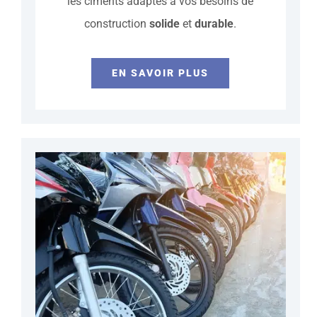
les ciments adaptés à vos besoins de
construction
solide
et
durable
.
EN SAVOIR PLUS